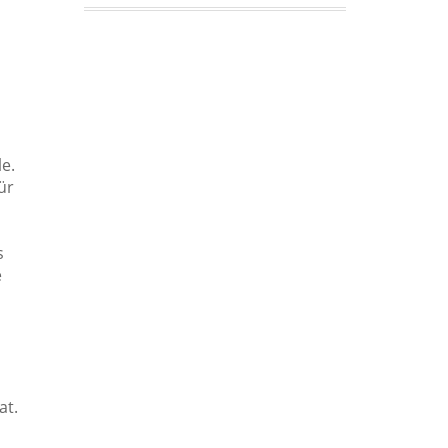
e.
ür
s
e
at.